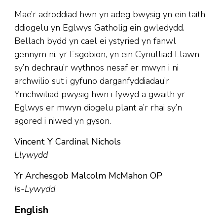
Mae’r adroddiad hwn yn adeg bwysig yn ein taith
ddiogelu yn Eglwys Gatholig ein gwledydd.
Bellach bydd yn cael ei ystyried yn fanwl
gennym ni, yr Esgobion, yn ein Cynulliad Llawn
sy’n dechrau’r wythnos nesaf er mwyn i ni
archwilio sut i gyfuno darganfyddiadau’r
Ymchwiliad pwysig hwn i fywyd a gwaith yr
Eglwys er mwyn diogelu plant a’r rhai sy’n
agored i niwed yn gyson.
Vincent Y Cardinal Nichols
Llywydd
Yr Archesgob Malcolm McMahon OP
Is-Lywydd
English