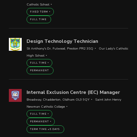
Catholic School
FIXED TERM
FULL TIME
Design Technology Technician
St Anthony's Dr, Fulwood, Preston PR2 3SQ
Our Lady's Catholic
High School
FULL TIME
PERMANENT
Internal Exclusion Centre (IEC) Manager
Broadway, Chadderton, Oldham OL9 9QY
Saint John Henry
Newman Catholic College
FULL TIME
PERMANENT
TERM TIME +5 DAYS