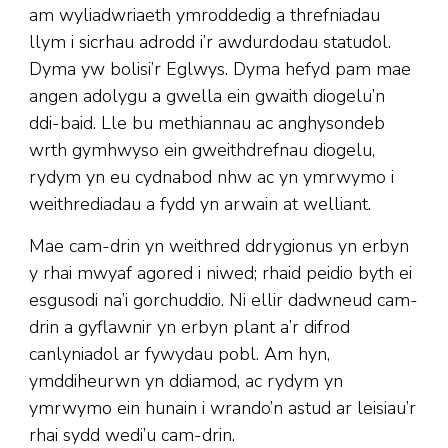
am wyliadwriaeth ymroddedig a threfniadau
llym i sicrhau adrodd i’r awdurdodau statudol.
Dyma yw bolisi’r Eglwys. Dyma hefyd pam mae
angen adolygu a gwella ein gwaith diogelu’n
ddi-baid. Lle bu methiannau ac anghysondeb
wrth gymhwyso ein gweithdrefnau diogelu,
rydym yn eu cydnabod nhw ac yn ymrwymo i
weithrediadau a fydd yn arwain at welliant.
Mae cam-drin yn weithred ddrygionus yn erbyn
y rhai mwyaf agored i niwed; rhaid peidio byth ei
esgusodi na’i gorchuddio. Ni ellir dadwneud cam-
drin a gyflawnir yn erbyn plant a’r difrod
canlyniadol ar fywydau pobl. Am hyn,
ymddiheurwn yn ddiamod, ac rydym yn
ymrwymo ein hunain i wrando’n astud ar leisiau’r
rhai sydd wedi’u cam-drin.