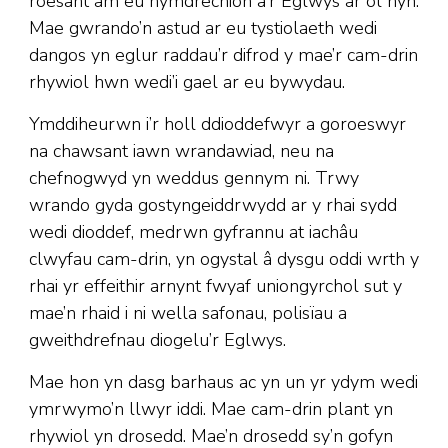
roesant am eu hymdrechion â’r Eglwys ar ôl hyn.
Mae gwrando’n astud ar eu tystiolaeth wedi
dangos yn eglur raddau’r difrod y mae’r cam-drin
rhywiol hwn wedi’i gael ar eu bywydau.
Ymddiheurwn i’r holl ddioddefwyr a goroeswyr
na chawsant iawn wrandawiad, neu na
chefnogwyd yn weddus gennym ni. Trwy
wrando gyda gostyngeiddrwydd ar y rhai sydd
wedi dioddef, medrwn gyfrannu at iachâu
clwyfau cam-drin, yn ogystal â dysgu oddi wrth y
rhai yr effeithir arnynt fwyaf uniongyrchol sut y
mae’n rhaid i ni wella safonau, polisïau a
gweithdrefnau diogelu’r Eglwys.
Mae hon yn dasg barhaus ac yn un yr ydym wedi
ymrwymo’n llwyr iddi. Mae cam-drin plant yn
rhywiol yn drosedd. Mae’n drosedd sy’n gofyn