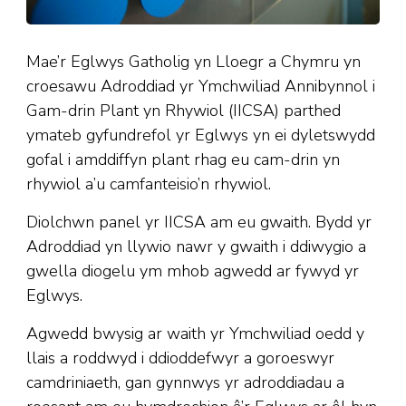
Mae’r Eglwys Gatholig yn Lloegr a Chymru yn
croesawu Adroddiad yr Ymchwiliad Annibynnol i
Gam-drin Plant yn Rhywiol (IICSA) parthed
ymateb gyfundrefol yr Eglwys yn ei dyletswydd
gofal i amddiffyn plant rhag eu cam-drin yn
rhywiol a’u camfanteisio’n rhywiol.
Diolchwn panel yr IICSA am eu gwaith. Bydd yr
Adroddiad yn llywio nawr y gwaith i ddiwygio a
gwella diogelu ym mhob agwedd ar fywyd yr
Eglwys.
Agwedd bwysig ar waith yr Ymchwiliad oedd y
llais a roddwyd i ddioddefwyr a goroeswyr
camdriniaeth, gan gynnwys yr adroddiadau a